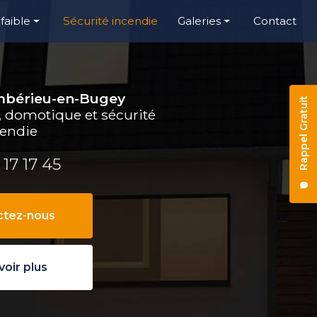
faible
Sécurité incendie
Galeries
Contact
Alarme
Électricité générale
 d’accès
Courant faible
Ambérieu-en-Bugey
Rappel Gratuit
Sécurité incendie
e, domotique et sécurité
cendie
 17 17 45
ctez-nous
voir plus