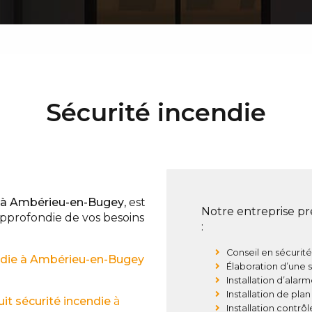
Sécurité incendie
à Ambérieu-en-Bugey
, est
Notre entreprise pr
approfondie de vos besoins
:
Conseil en sécurit
ndie
à Ambérieu-en-Bugey
Élaboration d’une 
Installation d’alar
Installation de pla
uit
sécurité incendie
à
Installation contrô