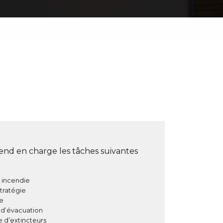
end en charge les tâches suivantes
é incendie
stratégie
me
n d’évacuation
le d’extincteurs