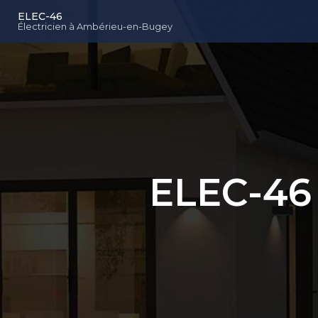
Navigation principal
Aller
ELEC-46
au
Électricien à Ambérieu-en-Bugey
contenu
principal
ELEC-46