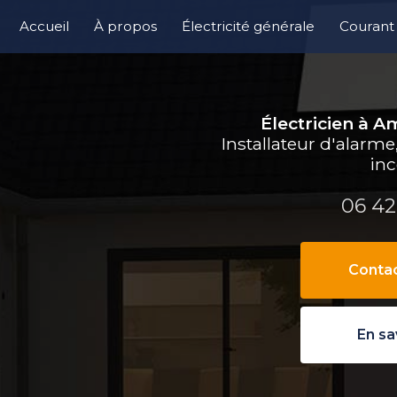
e
Accueil
À propos
Électricité générale
Courant 
Contrôle
Électricien à 
Installateur d'alarm
in
06 42
Conta
En sa