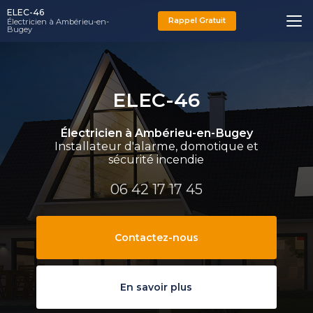
Aller
ELEC-46
au
Rappel Gratuit
Électricien à Ambérieu-en-
Bugey
contenu
principal
ELEC-46
Électricien à Ambérieu-en-Bugey
Installateur d'alarme, domotique et
sécurité incendie
06 42 17 17 45
Contactez-nous
En savoir plus