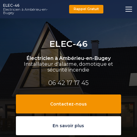
Aller
ELEC-46
au
Rappel Gratuit
Électricien à Ambérieu-en-
Bugey
contenu
principal
ELEC-46
Électricien à Ambérieu-en-Bugey
Installateur d'alarme, domotique et
sécurité incendie
06 42 17 17 45
Contactez-nous
En savoir plus