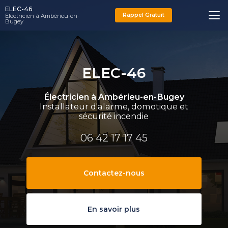
Aller
ELEC-46
au
Rappel Gratuit
Électricien à Ambérieu-en-
Bugey
contenu
principal
ELEC-46
Électricien à Ambérieu-en-Bugey
Installateur d'alarme, domotique et
sécurité incendie
06 42 17 17 45
Contactez-nous
En savoir plus