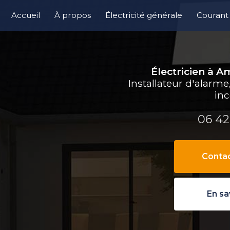
e
Accueil
À propos
Électricité générale
Courant 
Contrôle
Électricien à 
Installateur d'alarm
in
06 42
Conta
En sa