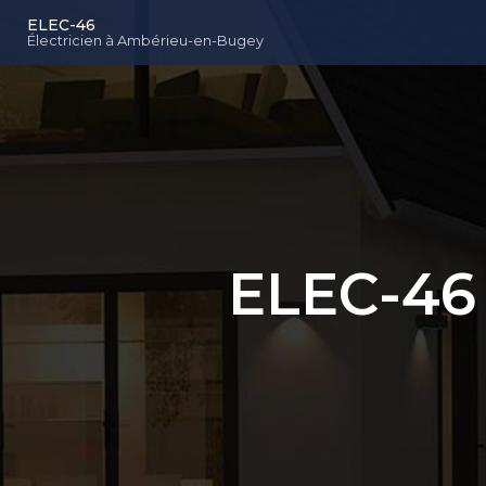
Navigation principal
Aller
ELEC-46
au
Électricien à Ambérieu-en-Bugey
contenu
principal
ELEC-46