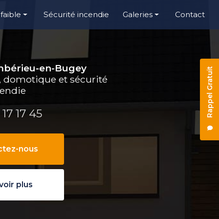
faible
Sécurité incendie
Galeries
Contact
Alarme
Électricité générale
 d’accès
Courant faible
Ambérieu-en-Bugey
Rappel Gratuit
Sécurité incendie
e, domotique et sécurité
cendie
 17 17 45
ctez-nous
voir plus